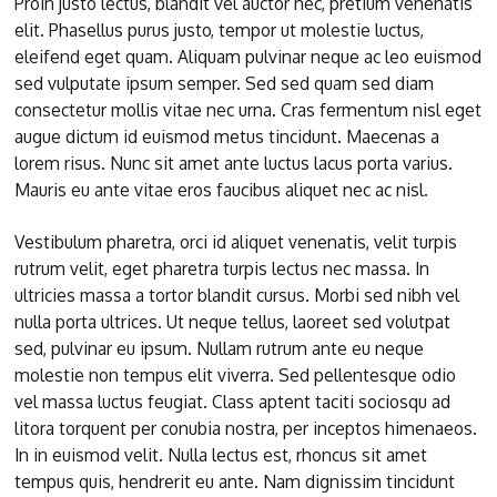
Proin justo lectus, blandit vel auctor nec, pretium venenatis
elit. Phasellus purus justo, tempor ut molestie luctus,
eleifend eget quam. Aliquam pulvinar neque ac leo euismod
sed vulputate ipsum semper. Sed sed quam sed diam
consectetur mollis vitae nec urna. Cras fermentum nisl eget
augue dictum id euismod metus tincidunt. Maecenas a
lorem risus. Nunc sit amet ante luctus lacus porta varius.
Mauris eu ante vitae eros faucibus aliquet nec ac nisl.
Vestibulum pharetra, orci id aliquet venenatis, velit turpis
rutrum velit, eget pharetra turpis lectus nec massa. In
ultricies massa a tortor blandit cursus. Morbi sed nibh vel
nulla porta ultrices. Ut neque tellus, laoreet sed volutpat
sed, pulvinar eu ipsum. Nullam rutrum ante eu neque
molestie non tempus elit viverra. Sed pellentesque odio
vel massa luctus feugiat. Class aptent taciti sociosqu ad
litora torquent per conubia nostra, per inceptos himenaeos.
In in euismod velit. Nulla lectus est, rhoncus sit amet
tempus quis, hendrerit eu ante. Nam dignissim tincidunt